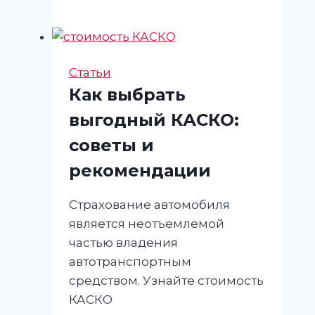
автомобиля
КАСКО:
зачем
оно
Статьи
нужно
Как выбрать
и
выгодный КАСКО:
как
выбрать
советы и
лучшую
рекомендации
программу
Страхование автомобиля
является неотъемлемой
частью владения
автотранспортным
средством. Узнайте стоимость
КАСКО