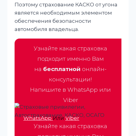
Поэтому страхование КАСКО от угона
является необходимым элементом
обеспечения безопасности
автомобиля владельца.
Узнайте какая страховка
подходит именно Вам
на
бесплатной
онлайн-
консультации!
Напишите в WhatsApp или
Viber
WhatsApp
Или
Viber
Узнайте какая страховка