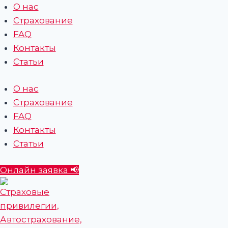
Перейти
О нас
к
Страхование
содержимому
FAQ
Контакты
Статьи
О нас
Страхование
FAQ
Контакты
Статьи
Онлайн заявка 📢