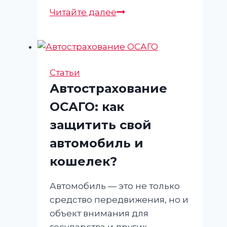
Защитите
Читайте далее
свой
авто:
как
оформить
Статьи
КАСКО
Автострахование
ОСАГО: как
защитить свой
автомобиль и
кошелек?
Автомобиль — это не только
средство передвижения, но и
объект внимания для
государства и других