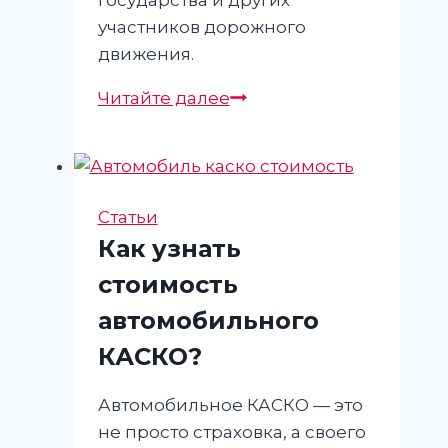
участников дорожного
движения.
Автострахование
Читайте далее
ОСАГО:
как
защитить
свой
Статьи
автомобиль
Как узнать
и
стоимость
кошелек?
автомобильного
КАСКО?
Автомобильное КАСКО — это
не просто страховка, а своего