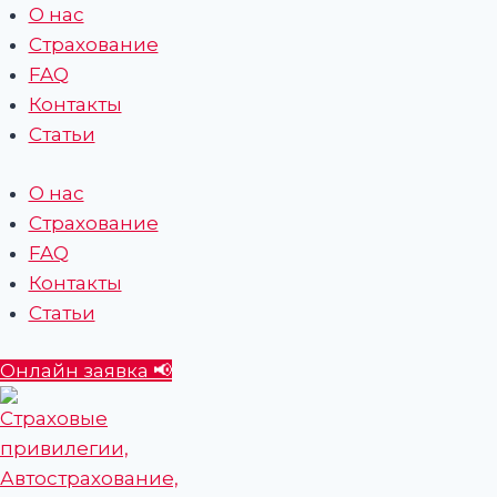
Перейти
О нас
к
Страхование
содержимому
FAQ
Контакты
Статьи
О нас
Страхование
FAQ
Контакты
Статьи
Онлайн заявка 📢