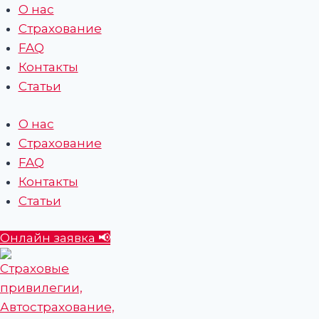
Перейти
О нас
к
Страхование
содержимому
FAQ
Контакты
Статьи
О нас
Страхование
FAQ
Контакты
Статьи
Онлайн заявка 📢